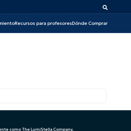
miento
Recursos para profesores
Dónde Comprar
ente como The LumiStella Company.