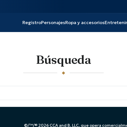
Registro
Personajes
Ropa y accesorios
Entreteni
Búsqueda
©/™/® 2026 CCA and B, LLC, que opera comercialm