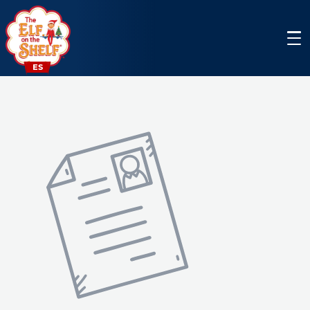
Men
ES
Registro
Personajes
Ropa y accesorios
Entretenimiento
Recursos para profesores